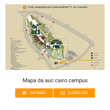
Mapa da auc cairo campus
print
system_update_alt
IMPRIMIR
DOWNLOAD