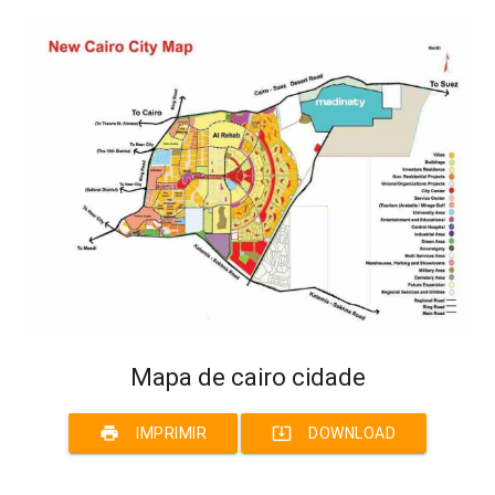
Mapa de cairo cidade
print
system_update_alt
IMPRIMIR
DOWNLOAD